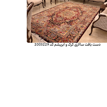
دست بافت سالاری کرک و ابریشم کد 2003229