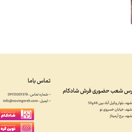
تماس باما
رس شعب حضوری فرش شادکام
– شماره تماس : 09155001378
– ایمیل :
info@novingereh.com
هد، بلوار وکیل آباد بین 48و50
شهد، خیابان خسروی نو
هد، برج آرمیتاژ