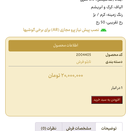
الیاف: کرک و ابریشم
رنگ زمینه: کرم / بژ
رج تقریبی: 50 رج
نصب پیش نیاز پرو مجازی (AR) برای برخی گوشیها
اطلاعات محصول
کد محصول
2004405
دسته بندی
تابلو فرش
۲۰,۰۰۰,۰۰۰
تومان
1 در انبار
افزودن به سبد خرید
توضیحات
مشخصات فرش
نظرات (0)