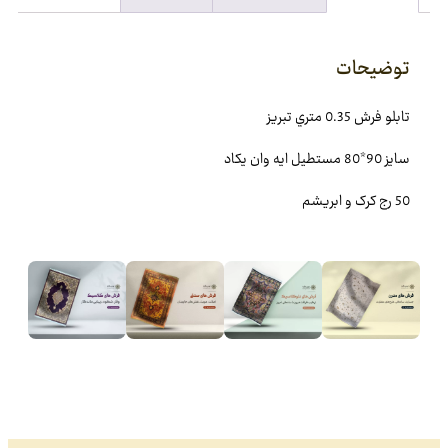
توضیحات
تابلو فرش 0.35 متري تبريز
سایز 90*80 مستطيل ايه وان يکاد
50 رج کرک و ابريشم