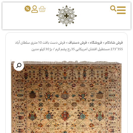
فرش شادکام
>
فروشگاه
>
فرش دستباف
>
فرش دست بافت 10 متری سلطان آباد
355*273 مستطیل افشان امریکایی 35 رج پشم کرم / بژ 30 کیلو مدرن