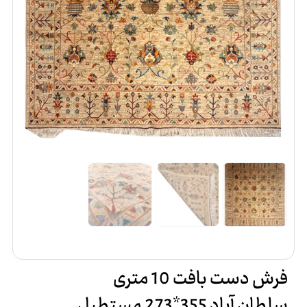
فرش دست بافت 10 متری
سلطان آباد 355*273 مستطیل