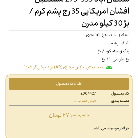
افشان امریکایی 35 رج پشم کرم /
بژ 30 کیلو مدرن
ابعاد (سانتیمتر): 10 متری
الیاف: پشم
رنگ زمینه: کرم / بژ
رج تقریبی: 35 رج
نصب پیش نیاز پرو مجازی (AR) برای برخی گوشیها
اطلاعات محصول
کد محصول
2004427
دسته بندی
فرش دستباف
۲۷۰,۰۰۰,۰۰۰
تومان
در انبار موجود نمی باشد