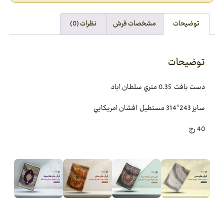
توضیحات
مشخصات فرش
نظرات (0)
توضیحات
دست بافت 0.35 متري سلطان اباد
سایز 243*314 مستطيل افشان امريکايي
40 رج