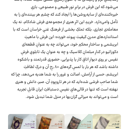
می‌شود که این فرش در برابرِ نورِ طبیعی و مصنوعی، بازیِ
خیره‌کننده‌ای از سایه‌روشن‌ها را ایجاد کند که چشمِ هر بیننده‌ای را به
تأمل وامی‌دارد. خریدِ این اثرِ هنری از مجموعه‌ی فرش شادکام، نه یک
معامله‌ی تجاری، بلکه تملکِ بخشی از فرهنگِ غنیِ خراسان است که با
استانداردهای مدرنِ کیفیت پیوند خورده؛ این فرش با ماهیتِ
ابریشمی و ساختارِ محکمِ خود، می‌تواند چه به عنوانِ قطعه‌ای
دکوراتیو در کنارِ مبلمانِ کلاسیک و چه به عنوانِ یک تابلویِ فرشِ
نفیس بر روی دیوارِ اتاقِ کار یا پذیرایی، حضوری قدرتمند و باشکوه
داشته باشد که هر بار با لمسِ گره‌های ۸۰ رجِ آن و درکِ لطافتِ
ابریشم، حسی از آرامش، اصالت و غرور را به شما هدیه می‌دهد، چرا که
شما صاحبِ فرشی شده‌اید که در هر تاروپودِ آن، صبر، دانش و هنری
نهفته است که تنها در قالی‌هایِ نفیسِ دستبافتِ ایران قابلِ تجربه
است و می‌تواند به میراثی گران‌بها در منزل شما تبدیل شود.