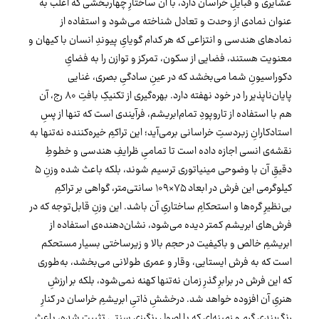
عشایری و قبایلِ خراسان دارد، با آن ساختارِ چهاربخشی که اغلب به
عنوان نمادی از وحدت و تعادل شناخته می‌شود و استفاده از
نمادهای هندسی و انتزاعی که هر کدام گویایِ پیوندِ انسان با کیهان و
معنویت هستند، فضایی از سکون، تمرکز و توازن را به فضایِ
دکوراسیونِ شما می‌بخشد که در عینِ سادگیِ بصری، غنایی
پایان‌ناپذیر را در خود نهفته دارد. بهره‌گیری از تکنیکِ بافتِ ۸۰ رج، آن
هم با استفاده از تاروپودِ تمام‌ابریشم، فرآیندی است که تنها از پسِ
استادکارانِ زبردستِ خراسانی برمی‌آید؛ این تراکمِ خیره‌کننده نه‌تنها به
نقشه‌ی انسی اجازه داده است تا تمامیِ ظرایفِ هندسی و خطوطِ
دقیقِ آن با وضوحی مینیاتوری ترسیم شوند، بلکه باعث شده وزنِ ۵
کیلوگرمی این فرش در ابعاد ۷۵×۱۰۹ سانتی‌متر، گواهی بر تراکمِ
بی‌نظیرِ گره‌ها و استحکامِ ساختاریِ آن باشد. این وزنِ قابل‌توجه که در
فرش‌های ابریشم کمتر دیده می‌شود، نشان‌دهنده‌ی استفاده از
ابریشمِ خالص و باکیفیت در حجم بالا و زیرساختی بسیار مستحکم
است که به فرش ایستایی، وقار و عمری طولانی می‌بخشد، به‌طوری
که این فرش در برابرِ گذرِ زمان نه‌تنها کهنه نمی‌شود، بلکه بر ارزشِ
هنریِ آن افزوده خواهد شد. درخششِ ذاتیِ ابریشمِ خراسان در کنارِ
رنگ‌بندیِ گرم و زمینه‌ای که با اصولِ رنگرزیِ سنتی تثبیت شده، باعث