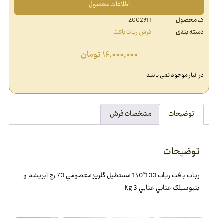
اطلاعات محصول
کد محصول
2002911
دسته بندی
فرش ربات بافت
۱۶,۰۰۰,۰۰۰
تومان
در انبار موجود نمی باشد
توضیحات
مشخصات فرش
توضیحات
ربات بافت ربات 100*150 مستطيل گلريز معصومي 70 رج ابريشم و
بنبوسيلک عنابي عنابي 3 Kg