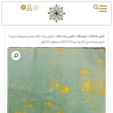
فرش شادکام
>
فروشگاه
>
فرش ربات بافت
>
فرش ربات بافت پشم و ابریشم مدرن 6
متری پتینه مدرن 40 رج سبز 200*300 مستطیل 20 کیلو