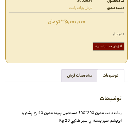
کد محصول
2002624
دسته بندی
فرش ربات بافت
۳۵,۰۰۰,۰۰۰
تومان
1 در انبار
افزودن به سبد خرید
توضیحات
مشخصات فرش
توضیحات
ربات بافت مدرن 200*300 مستطيل پتينه مدرن 40 رج پشم و
ابريشم سبز پسته اي سبز طلايي 20 Kg