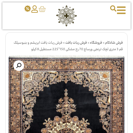
فرش شادکام
>
فروشگاه
>
فرش ربات بافت
>
فرش ربات بافت ابریشم و بنبوسیلک
قم 3 متری لچک ترنجی ورساچ 70 رج مشکی 150*225 مستطیل 8 کیلو