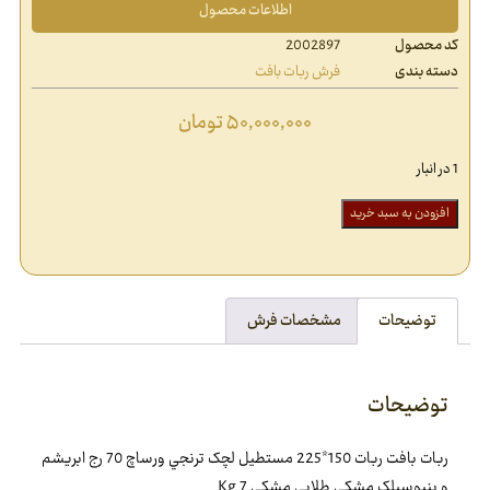
اطلاعات محصول
کد محصول
2002897
دسته بندی
فرش ربات بافت
۵۰,۰۰۰,۰۰۰
تومان
1 در انبار
افزودن به سبد خرید
توضیحات
مشخصات فرش
توضیحات
ربات بافت ربات 150*225 مستطيل لچک ترنجي ورساچ 70 رج ابريشم
و بنبوسيلک مشکي طلايي مشکي 7 Kg