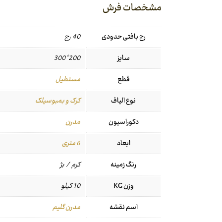
مشخصات فرش
رج بافتی حدودی
40 رج
سایز
200*300
قطع
مستطیل
نوع الیاف
کرک و بمبوسیلک
دکوراسیون
مدرن
ابعاد
6 متری
رنگ زمینه
کرم / بژ
وزن KG
10 کیلو
اسم نقشه
مدرن گلیم