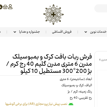
خدمات نوین
فروش اقساطی
جشنواره و هدایا
م
فرش ربات بافت کرک و بمبوسیلک
فرش ربات بافت کرک و بمبوسیلک مدرن 6
مدرن 6 متری مدرن گلیم 40 رج کرم /
بژ 200*300 مستطیل 10 کیلو
ابعاد (سانتیمتر): 6 متری
الیاف: کرک و بمبوسیلک
رنگ زمینه: کرم / بژ
رج تقریبی: 40 رج
نصب پیش نیاز پرو مجازی (AR) برای برخی گوشیها