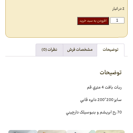
2 در انبار
افزودن به سبد خرید
توضیحات
مشخصات فرش
نظرات (0)
توضیحات
ربات بافت 4 متري قم
سایز 200*200 دايره قابي
70 رج ابريشم و بنبوسيلک دارچيني