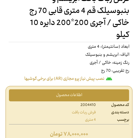
بنبوسیلک قم 4 متری قابی 70 رج
خاکی / آجری 200*200 دایره 10
کیلو
ابعاد (سانتیمتر): 4 متری
الیاف: ابریشم و بنبوسیلک
رنگ زمینه: خاکی / آجری
رج تقریبی: 70 رج
نصب پیش نیاز پرو مجازی (AR) برای برخی گوشیها
اطلاعات محصول
کد محصول
2004410
دسته بندی
فرش ربات بافت
برچسب
4 متری
۷۸,۰۰۰,۰۰۰
تومان