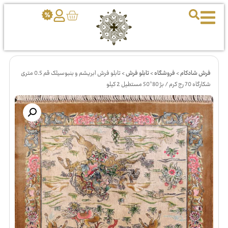
فرش شادکام
>
فروشگاه
>
تابلو فرش
>
تابلو فرش ابریشم و بنبوسیلک قم 0.5 متری
شکارگاه 70 رج کرم / بژ 80*50 مستطیل 2 کیلو