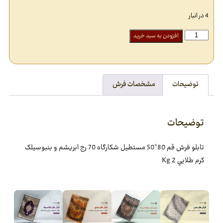
4 در انبار
افزودن به سبد خرید
توضیحات
مشخصات فرش
توضیحات
تابلو فرش قم 80*50 مستطيل شکارگاه 70 رج ابريشم و بنبوسيلک
کرم طلايي 2 Kg