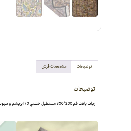
توضیحات
مشخصات فرش
توضیحات
ربات بافت قم 200*300 مستطيل خشتي 70 ابريشم و بنبوسيلک طلايي سورمه‌اي و طلايي 17 Kg فرش شادکام