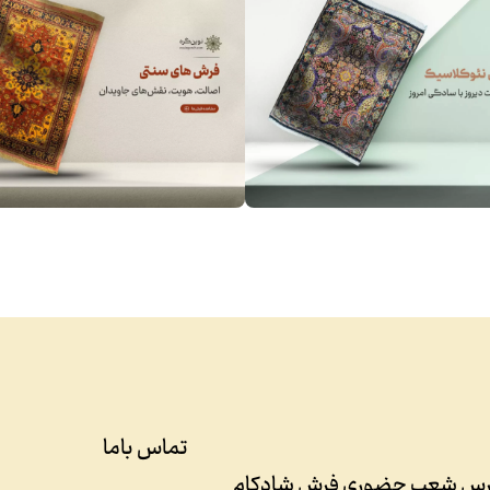
تماس باما
رس شعب حضوری فرش شادکام