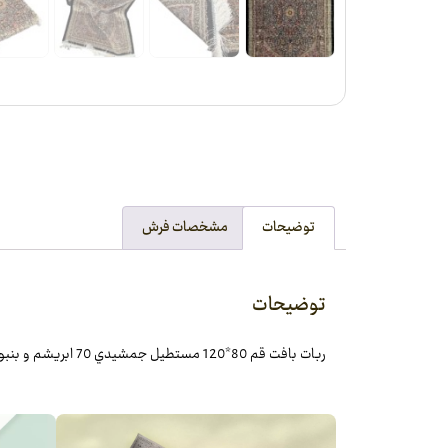
توضیحات
مشخصات فرش
توضیحات
ربات بافت قم 80*120 مستطيل جمشيدي 70 ابريشم و بنبوسيلک مشکي مشکي 2 Kg فرش شادکام