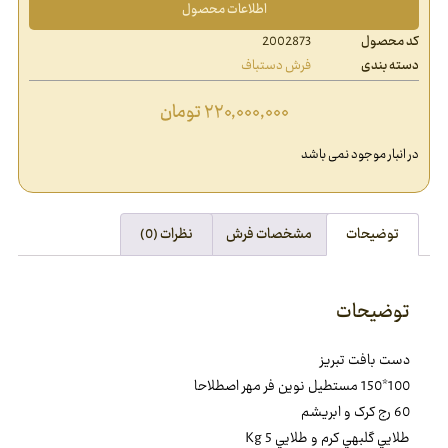
اطلاعات محصول
کد محصول
2002873
دسته بندی
فرش دستباف
۲۲۰,۰۰۰,۰۰۰
تومان
در انبار موجود نمی باشد
توضیحات
مشخصات فرش
نظرات (0)
توضیحات
دست بافت تبريز
100*150 مستطيل نوين فر مهر اصطلاحا
60 رج کرک و ابريشم
طلايي گلبهي کرم و طلايي 5 Kg