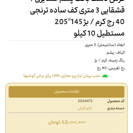
قشقایی 3 متری کف ساده ترنجی
40 رج کرم / بژ 145*205
مستطیل 10 کیلو
ابعاد (سانتیمتر): 3 متری
الیاف: پشم
رنگ زمینه: کرم / بژ
رج تقریبی: 40 رج
نصب پیش نیاز پرو مجازی (AR) برای برخی گوشیها
اطلاعات محصول
کد محصول
2004473
دسته بندی
تابلو فرش
۸۵,۰۰۰,۰۰۰
تومان