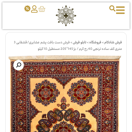
فرش شادکام
>
فروشگاه
>
تابلو فرش
>
فرش دست بافت پشم عشایری/قشقایی 3
متری کف ساده ترنجی 40 رج کرم / بژ 145*205 مستطیل 10 کیلو