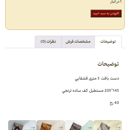
1 در انبار
افزودن به سبد خرید
توضیحات
مشخصات فرش
نظرات (0)
توضیحات
دست بافت 3 متری قشقايي
145*205 مستطيل کف ساده ترنجي
40 رج