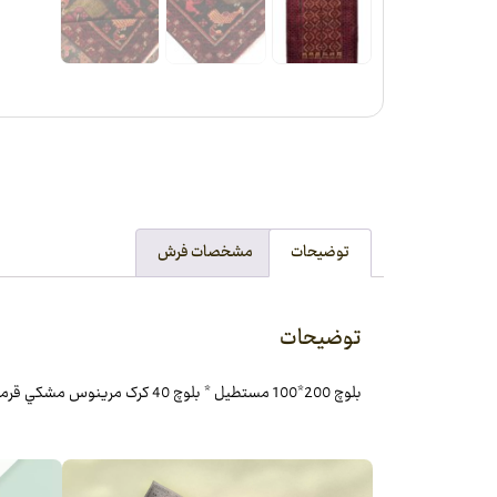
توضیحات
مشخصات فرش
توضیحات
بلوچ 200*100 مستطيل * بلوچ 40 کرک مرينوس مشکي قرمز لاکي 15 Kg شادکام