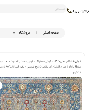
٠٩١٥٥٠٠١٣٧٨
صفحه اصلی
فروشگاه
فرش شادکام
>
فروشگاه
>
فرش دستباف
>
فرش دست بافت پشم دست ر
سلطان اباد 9 متری افشان امری
35 کیلو