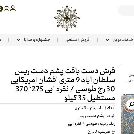
خدمات نوین
فروش اقساطی
جشنواره و هدایا
م
فرش دست بافت پشم دست ریس
یس
سلطان اباد 9 متری افشان امریکایی
کایی 30 رج طوسی / نقره ایی 275*370 مستطیل
30 رج طوسی / نقره ایی 275*370
مستطیل 35 کیلو
ابعاد (سانتیمتر): 9 متری
الیاف: پشم دست ریس
رنگ زمینه: طوسی / نقره ایی
رج تقریبی: 30 رج