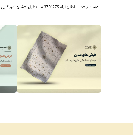
دست بافت سلطان اباد 275*370 مستطيل افشان امريکايي 30 پشم دست ريس طوسي طوسي 35 Kg