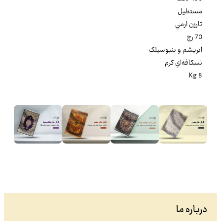
مستطيل
تارزن ارمي
70 رج
ابريشم و بنبوسيلک
نسکافه‌اي کرم
8 Kg
درباره ما