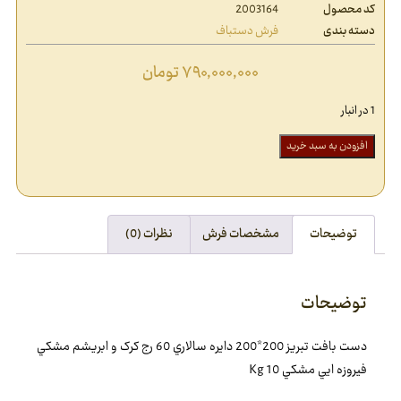
کد محصول
2003164
دسته بندی
فرش دستباف
۷۹۰,۰۰۰,۰۰۰
تومان
1 در انبار
افزودن به سبد خرید
توضیحات
مشخصات فرش
نظرات (0)
توضیحات
دست بافت تبريز 200*200 دايره سالاري 60 رج کرک و ابريشم مشکي
فيروزه ايي مشکي 10 Kg