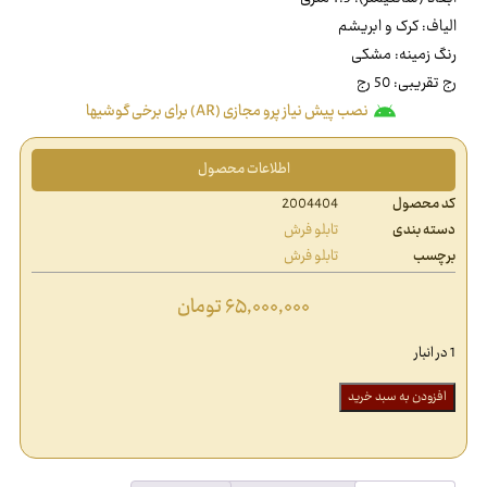
الیاف: کرک و ابریشم
رنگ زمینه: مشکی
رج تقریبی: 50 رج
نصب پیش نیاز پرو مجازی (AR) برای برخی گوشیها
اطلاعات محصول
کد محصول
2004404
دسته بندی
تابلو فرش
برچسب
تابلو فرش
۶۵,۰۰۰,۰۰۰
تومان
1 در انبار
افزودن به سبد خرید