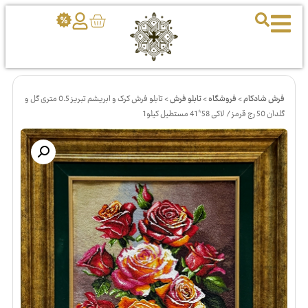
فرش شادکام
>
فروشگاه
>
تابلو فرش
>
تابلو فرش کرک و ابریشم تبریز 0.5 متری گل و
گلدان 50 رج قرمز / لاکی 58*41 مستطیل کیلو1