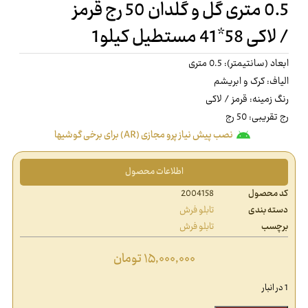
0.5 متری گل و گلدان 50 رج قرمز
/ لاکی 58*41 مستطیل کیلو1
ابعاد (سانتیمتر): 0.5 متری
الیاف: کرک و ابریشم
رنگ زمینه: قرمز / لاکی
رج تقریبی: 50 رج
نصب پیش نیاز پرو مجازی (AR) برای برخی گوشیها
اطلاعات محصول
کد محصول
2004158
دسته بندی
تابلو فرش
برچسب
تابلو فرش
۱۵,۰۰۰,۰۰۰
تومان
1 در انبار