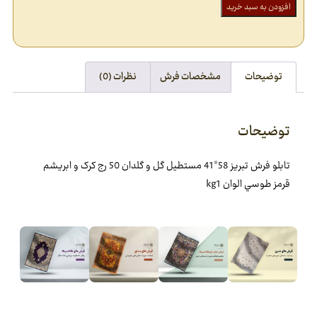
افزودن به سبد خرید
توضیحات
مشخصات فرش
نظرات (0)
توضیحات
تابلو فرش تبريز 58*41 مستطيل گل و گلدان 50 رج کرک و ابريشم
قرمز طوسي الوان kg1