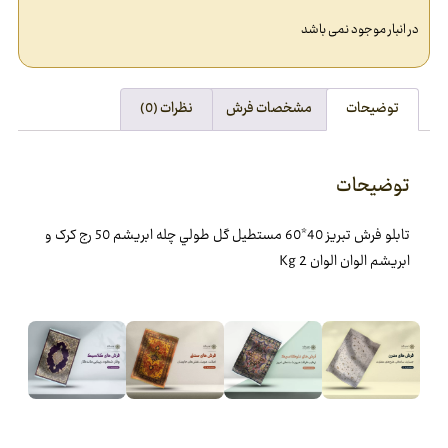
در انبار موجود نمی باشد
توضیحات
مشخصات فرش
نظرات (0)
توضیحات
تابلو فرش تبريز 40*60 مستطيل گل طولي چله ابريشم 50 رج کرک و
ابريشم الوان الوان 2 Kg