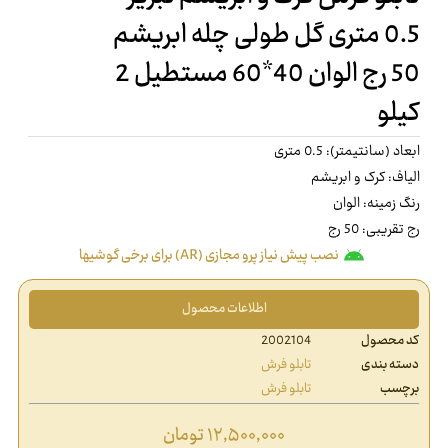
0.5 متری گل طولی چله ابریشم
50 رج الوان 40*60 مستطیل 2
کیلو
ابعاد (سانتیمتر): 0.5 متری
الیاف: کرک و ابریشم
رنگ زمینه: الوان
رج تقریبی: 50 رج
نصب پیش نیاز پرو مجازی (AR) برای برخی گوشیها
اطلاعات محصول
کد محصول
2002104
دسته بندی
تابلو فرش
برچسب
تابلو فرش
۱۲,۵۰۰,۰۰۰
تومان