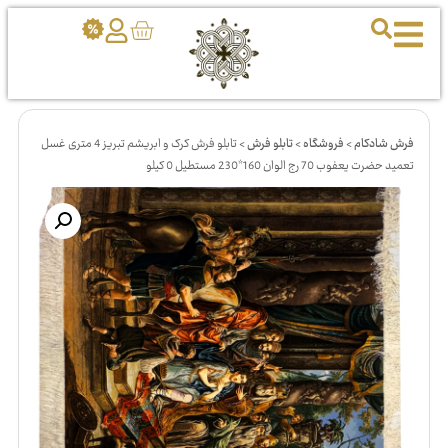
فرش شادکام
>
فروشگاه
>
تابلو فرش
>
تابلو فرش کرک و ابریشم تبریز 4 متری غسل
تعمید حضرت یعفوب 70 رج الوان 160*230 مستطیل 0 کیلو