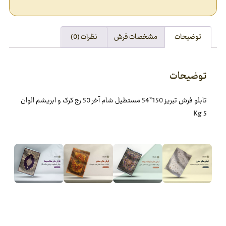
توضیحات
مشخصات فرش
نظرات (0)
توضیحات
تابلو فرش تبريز 150*54 مستطيل شام آخر 50 رج کرک و ابريشم الوان
5 Kg