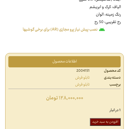
الیاف: کرک و ابریشم
رنگ زمینه: الوان
رج تقریبی: 50 رج
نصب پیش نیاز پرو مجازی (AR) برای برخی گوشیها
اطلاعات محصول
کد محصول
2004151
دسته بندی
تابلو فرش
برچسب
تابلو فرش
۱۲۸,۰۰۰,۰۰۰
تومان
1 در انبار
افزودن به سبد خرید