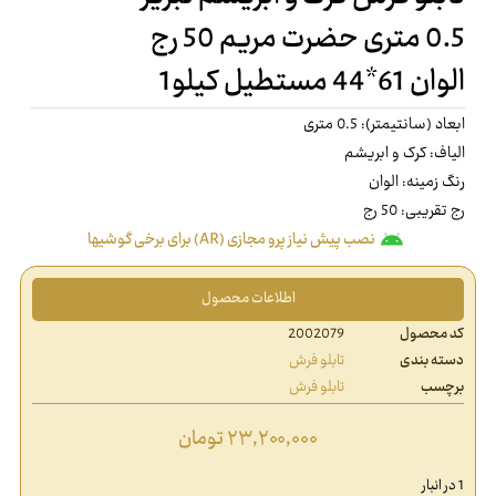
0.5 متری حضرت مریم 50 رج
الوان 61*44 مستطیل کیلو1
ابعاد (سانتیمتر): 0.5 متری
الیاف: کرک و ابریشم
رنگ زمینه: الوان
رج تقریبی: 50 رج
نصب پیش نیاز پرو مجازی (AR) برای برخی گوشیها
اطلاعات محصول
کد محصول
2002079
دسته بندی
تابلو فرش
برچسب
تابلو فرش
۲۳,۲۰۰,۰۰۰
تومان
1 در انبار