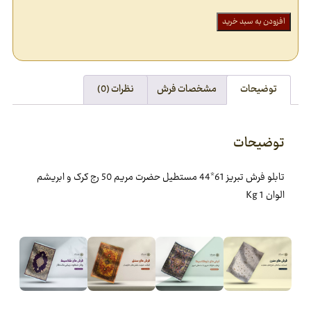
افزودن به سبد خرید
توضیحات
مشخصات فرش
نظرات (0)
توضیحات
تابلو فرش تبريز 61*44 مستطيل حضرت مريم 50 رج کرک و ابريشم
الوان Kg 1