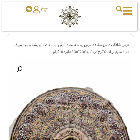
فرش شادکام
>
فروشگاه
>
فرش ربات بافت
>
فرش ربات بافت ابریشم و بنبوسیلک
قم 4 متری ربات 70 رج کرم / بژ 200*200 دایره 10 کیلو