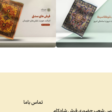
تماس باما
رس شعب حضوری فرش شادکام