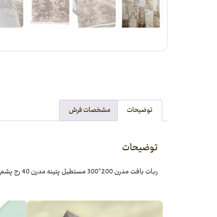
توضیحات
مشخصات فرش
توضیحات
ربات بافت مدرن 200*300 مستطيل پتينه مدرن 40 رج پشم و ابريشم طوسي کرم – قهوه‌اي 12 Kg