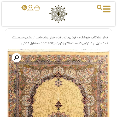
فرش شادکام
>
فروشگاه
>
فرش ربات بافت
>
فرش ربات بافت ابریشم و بنبوسیلک
قم 6 متری لچک ترنچی کف ساده 70 رج کرم / بژ 200*300 مستطیل 12 کیلو