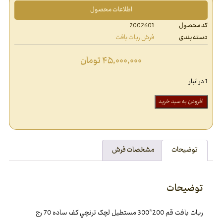
اطلاعات محصول
کد محصول
2002601
دسته بندی
فرش ربات بافت
۴۵,۰۰۰,۰۰۰
تومان
1 در انبار
افزودن به سبد خرید
توضیحات
مشخصات فرش
توضیحات
ربات بافت قم 200*300 مستطيل لچک ترنچي کف ساده 70 رج