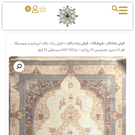
فرش شادکام
>
فروشگاه
>
فرش ربات بافت
>
فرش ربات بافت ابریشم و بنبوسیلک
قم 12 متری جمشیدی 70 رج کرم / بژ 300*400 مستطیل 35 کیلو