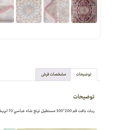
توضیحات
مشخصات فرش
توضیحات
ربات بافت قم 200*300 مستطيل ترنج شاه عباسي 70 ابريشم و بنبوسيلک قرمز بنفش 17 Kg فرش شادکام