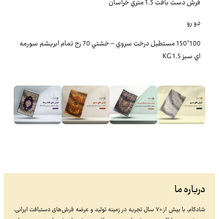
فرش دست بافت 1.5 متري خراسان
دو رو
100*150 مستطيل درخت سروي – خشتي 70 رج تمام ابريشم سورمه
اي سبز 1.5 KG
درباره ما
شادکام، با بیش از ۷۰ سال تجربه در زمینه تولید و عرضه فرش‌های دستبافت ایرانی،