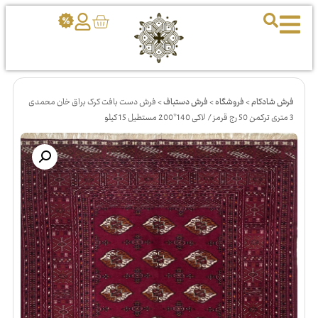
فرش شادکام
>
فروشگاه
>
فرش دستباف
>
فرش دست بافت کرک براق خان محمدی
3 متری ترکمن 50 رج قرمز / لاکی 140*200 مستطیل 15 کیلو