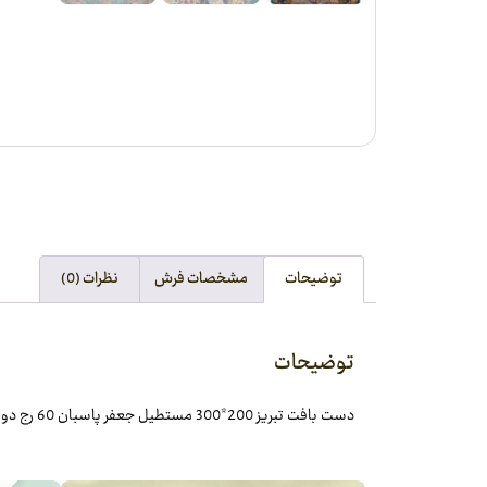
توضیحات
مشخصات فرش
نظرات (0)
توضیحات
دست بافت تبريز 200*300 مستطيل جعفر پاسبان 60 رج دو کف ابريشم آبي فيروزه اي 15 Kg