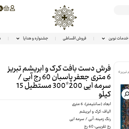
خدمات نوین
فروش اقساطی
جشنواره و هدایا
م
فرش دست بافت کرک و ابریشم تبریز
فرش دست بافت کرک و ابریشم تبریز 6
6 متری جعفر پاسبان 60 رج آبی /
سرمه ایی 200*300 مستطیل 15
کیلو
ابعاد (سانتیمتر): 6 متری
الیاف: کرک و ابریشم
رنگ زمینه: آبی / سرمه ایی
رج تقریبی: 60 رج