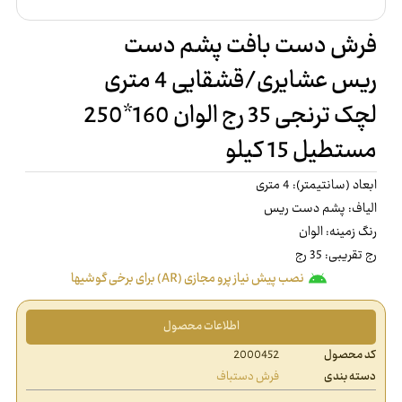
فرش دست بافت پشم دست
ریس عشایری/قشقایی 4 متری
لچک ترنجی 35 رج الوان 160*250
مستطیل 15 کیلو
ابعاد (سانتیمتر): 4 متری
الیاف: پشم دست ریس
رنگ زمینه: الوان
رج تقریبی: 35 رج
نصب پیش نیاز پرو مجازی (AR) برای برخی گوشیها
اطلاعات محصول
کد محصول
2000452
دسته بندی
فرش دستباف