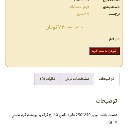
کد محصول
2002060
دسته بندی
فرش دستباف
برچسب
2.5 متری
۷۲۰,۰۰۰,۰۰۰
تومان
1 در انبار
افزودن به سبد خرید
توضیحات
مشخصات فرش
نظرات (0)
توضیحات
دست بافت تبريز 250*250 دايره نامي 60 رج کرک و ابريشم کرم مسي
10 Kg