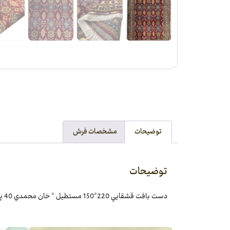
توضیحات
مشخصات فرش
توضیحات
دست بافت قشقايي 220*150 مستطيل * خان محمدي 40 پشم دست ريس لاکي سرمه اي کرم و آبي 25 Kg شادکام