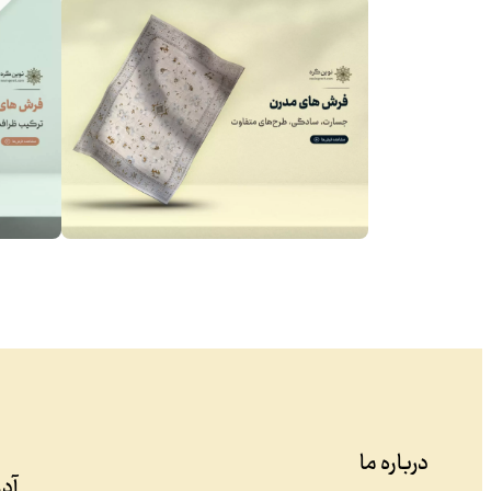
درباره ما
آد