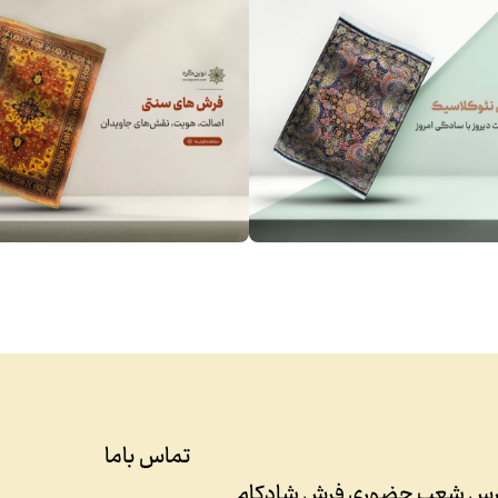
تماس باما
رس شعب حضوری فرش شادکام