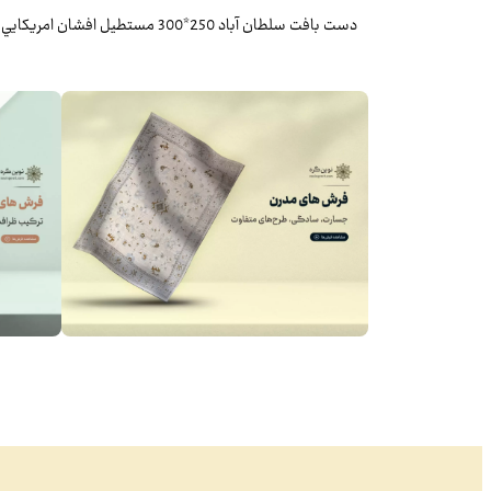
دست بافت سلطان آباد 250*300 مستطيل افشان امريکايي 30 پشم دست ريس مشکي مشکي 33 Kg