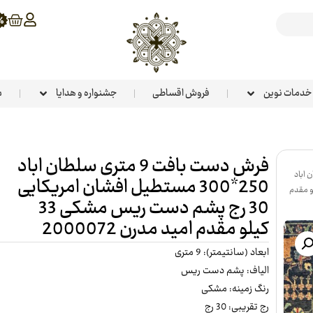
خدمات نوین
فروش اقساطی
جشنواره و هدایا
م
فرش دست بافت 9 متری سلطان اباد
سلطان اباد
250*300 مستطیل افشان امریکایی
 امریکایی 30 رج پشم دست ریس مشکی 33 کیلو مقدم
30 رج پشم دست ریس مشکی 33
کیلو مقدم امید مدرن 2000072
ابعاد (سانتیمتر): 9 متری
الیاف: پشم دست ریس
رنگ زمینه: مشکی
رج تقریبی: 30 رج