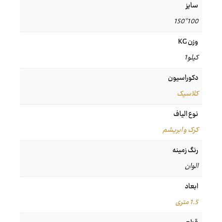
سایز
100*150
وزن KG
کیلو1
دکوراسیون
کلاسیک
نوع الیاف
کرک و ابریشم
رنگ زمینه
الوان
ابعاد
1.5 متری